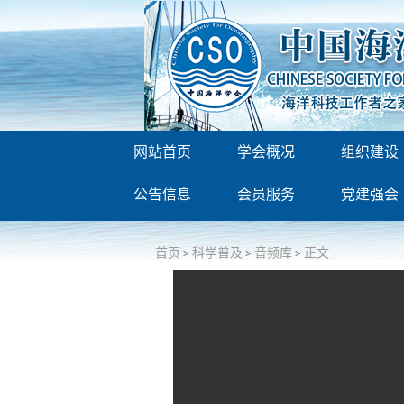
网站首页
学会概况
组织建设
公告信息
会员服务
党建强会
首页
科学普及
音频库
正文
>
>
>