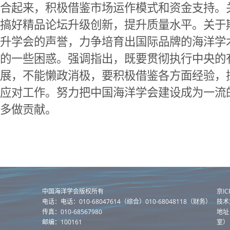
合起来，积极借鉴市场运作模式和资金支持。
搞好精品论坛升级创新，提升质量水平。关于
升学会的声誉，力争培育出国际品牌的海洋学
的一些困惑。强调指出，既要贯彻执行中央的
展，不能懒政消极，要积极借鉴各方面经验，
应对工作。努力把中国海洋学会建设成为一流
多做贡献。
中国海洋学会版权所有
京I
电话：电话：010-68047614（综合）010-68048118（财务）
技术
传真：010-68567980
地址
邮编：100161
室）