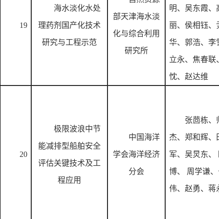
海水淡化水处
明、吴东霞、
部天津海水淡
19
理药剂国产化技术
丽、侯相钰、
化与综合利用
研究与工程示范
华、郭浩、李
研究所
立永、焦春联
忱、赵达维
张茴栋、
极限波浪中节
中国海洋
杰、郑和辉、
能减排型船舶安全
20
学会海洋经济
军、吴炅东、
评估关键技术及工
分会
博、
周学谦、
程应用
伟、赵勇、蒋