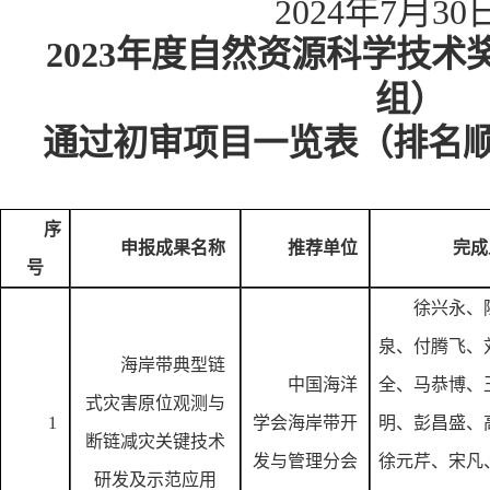
2024年7月30
2023年度自然资源科学技
组）
通过初审项目一览表（排名
序
申报成果名称
推荐单位
完成
号
徐兴永、
泉、付腾飞、
海岸带典型链
中国海洋
全、马恭博、
式灾害原位观测与
1
学会海岸带开
明、彭昌盛、
断链减灾关键技术
发与管理分会
徐元芹、宋凡
研发及示范应用