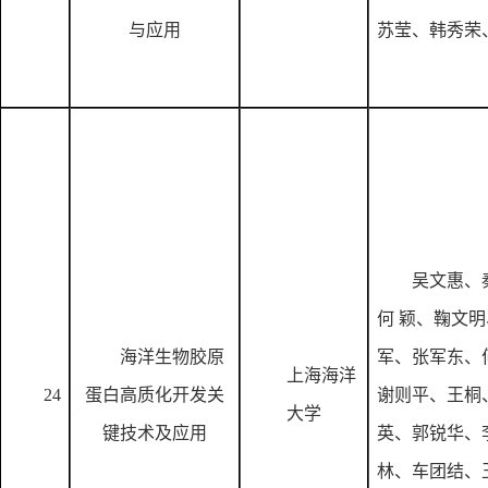
与应用
苏莹、韩秀荣
吴文惠、
何
颖、鞠文明
海洋生物胶原
军、张军东、
上海海洋
24
蛋白高质化开发关
谢则平、王桐
大学
键技术及应用
英、郭锐华、
林、车团结、