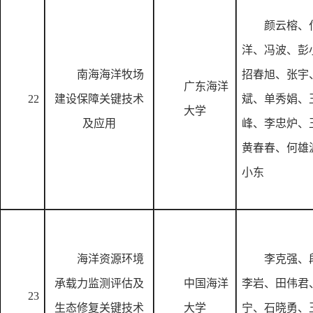
颜云榕、
洋、冯波、彭
南海海洋牧场
招春旭、张宇
广东海洋
22
建设保障关键技术
斌、单秀娟、
大学
及应用
峰、李忠炉、
黄春春、何雄
小东
海洋资源环境
李克强、
承载力监测评估及
中国海洋
李岩、田伟君
23
生态修复关键技术
大学
宁、石晓勇、