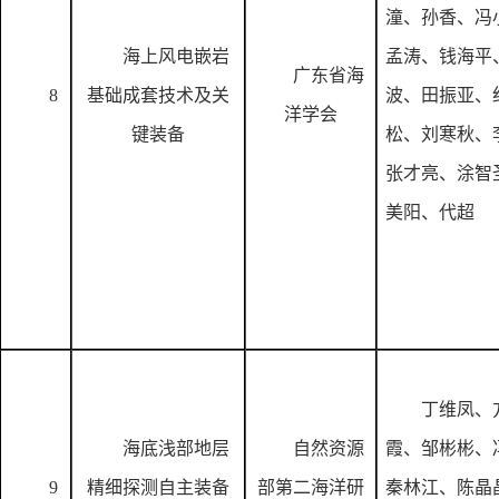
潼、孙香、冯
海上风电嵌岩
孟涛、钱海平
广东省海
8
基础成套技术及关
波、田振亚、
洋学会
键装备
松、刘寒秋、
张才亮、涂智
美阳、代超
丁维凤、
海底浅部地层
自然资源
霞、邹彬彬、
9
精细探测自主装备
部第二海洋研
秦林江、陈晶