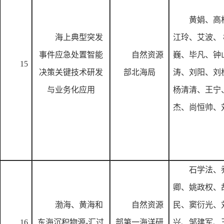
黄娟、高
海上典型突发
江玲、艾波、
事件应急处置智能
自然资源
巍、毕凡、钟
15
决策关键技术研发
部北海局
涛、刘阳、刘
与业务化应用
杨清清、王宁
杰、尚恒帅、
石学法、
卿、姚政权、
渤海、黄海和
自然资源
民、窦衍光、
16
东海沉积物源
-汇过
部第一海洋研
兴、邹建军、