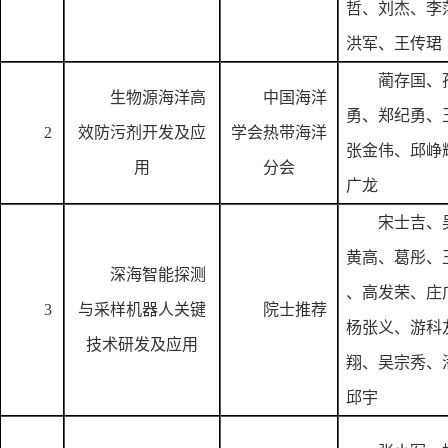
哲、刘杰、李
洪军、王传珺
蔺存国、
生物源海洋高
中国海洋
勇、郑纪勇、
2
效防污剂开发及应
学会热带海洋
张金伟、邱峥
用
分会
广龙
宋士吉、
黄高、葛彤、
深海智能探测
、高发荣、庄
3
与采样机器人关键
院士推荐
杨张义、游科
技术研发及应用
翔、吴宗秀、
邱宇