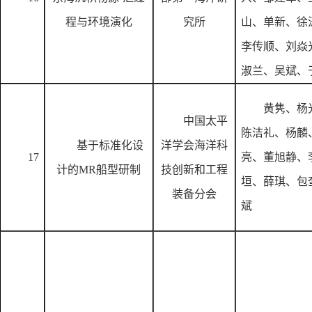
程与环境演化
究所
山、单新、徐
李传顺、刘焱
淑兰、吴斌、
黄隽、杨
中国太平
陈洁礼、杨麟
基于标准化设
洋学会海洋科
17
亮、董旭静、
计的
MR船型研制
技创新和工程
垣、薛琪、包
装备分会
斌