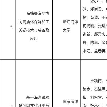
张小军、
鸽、邓尚贵、
海捕虾海陆协
树、黄涛、王
同高质化保鲜加工
浙江海洋
4
梅光明、张进
关键技术与装备及
大学
训新、邱意忠
应用
丹、陈思、金
永江、孟春英
王项南、
路宽、石建军
基于海洋试验
梅、刘松堂、
国家海洋
5
场的固定试验平台
强、韩林生、