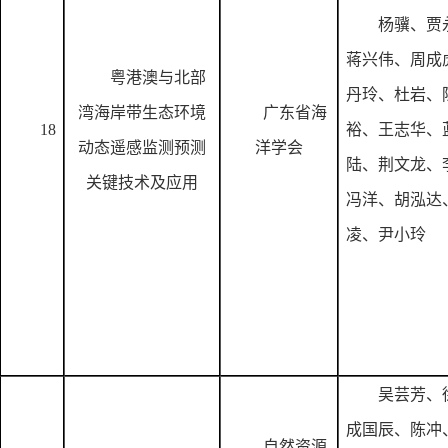
杨骥、贾
蒋兴伟、周成
粤港澳与北部
丹玲、杜岩、
湾海岸带生态环境
广东省海
18
裕、王志华、
动态遥感监测预测
洋学会
陆、荆文龙、
关键技术及应用
冯洋、胡泓达
凌、尹小玲
吴芸芳、
成国辰、陈冲
自然资源