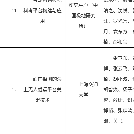
雪龙系列极地
蓝木盛、廖周
研究中心（中
11
科考平台构建与应
清之、沈悦、
国极地研究
用
江、罗光富、
所）
月、袁东方、
楠、邵和宾
张卫东、
博、张云飞、
面向探测的海
楠、胡小波、
上海交通
12
上无人载运平台关
胡智焕、杨子
大学
键技术
睿、薛珊、谢
博韬、张宸鸣
燚、黄飞