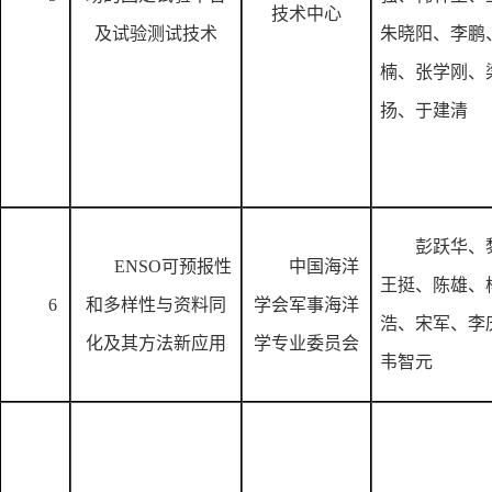
技术中心
及试验测试技术
朱晓阳、李鹏
楠、张学刚、
扬、于建清
彭跃华、
ENSO可预报性
中国海洋
王挺、陈雄、
6
和多样性与资料同
学会军事海洋
浩、宋军、李
化及其方法新应用
学专业委员会
韦智元