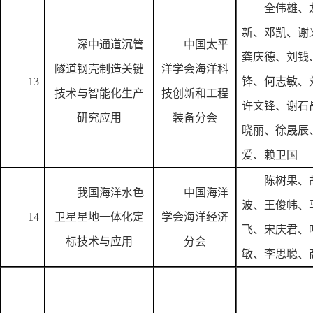
全伟雄、
新、邓凯、谢
深中通道沉管
中国太平
龚庆德、刘钱
隧道钢壳制造关键
洋学会海洋科
13
锋、何志敏、
技术与智能化生产
技创新和工程
许文锋、谢石
研究应用
装备分会
晓丽、徐晟辰
爱、赖卫国
陈树果、
我国海洋水色
中国海洋
波、王俊帏、
14
卫星星地一体化定
学会海洋经济
飞、宋庆君、
标技术与应用
分会
敏、李思聪、