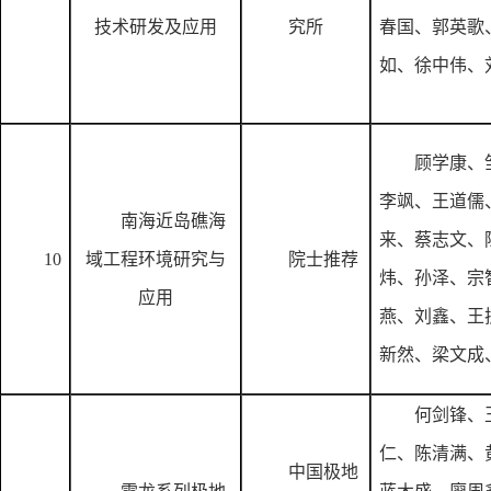
技术研发及应用
究所
春国、郭英歌
如、徐中伟、
顾学康、
李飒、王道儒
南海近岛礁海
来、蔡志文、
10
域工程环境研究与
院士推荐
炜、孙泽、宗
应用
燕、刘鑫、王
新然、梁文成
何剑锋、
仁、陈清满、
中国极地